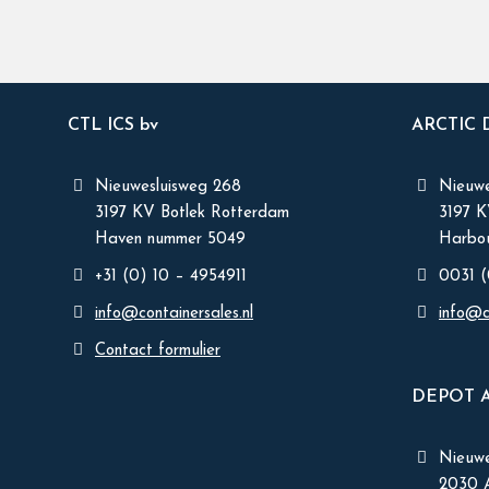
CTL ICS bv
ARCTIC
Nieuwesluisweg 268
Nieuwe
3197 KV Botlek Rotterdam
3197 
Haven nummer 5049
Harbou
+31 (0) 10 – 4954911
0031 (
info@containersales.nl
info@c
Contact formulier
DEPOT 
Nieuw
2030 