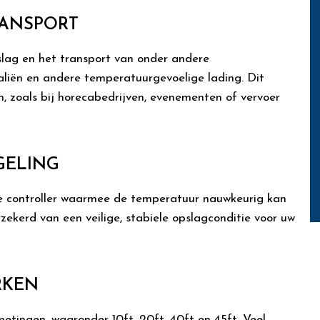
RANSPORT
slag en het transport van onder andere
liën en andere temperatuurgevoelige lading. Dit
, zoals bij horecabedrijven, evenementen of vervoer
GELING
de controller waarmee de temperatuur nauwkeurig kan
zekerd van een veilige, stabiele opslagconditie voor uw
RKEN
metingen, waaronder 10ft, 20ft, 40ft en 45ft. Veel