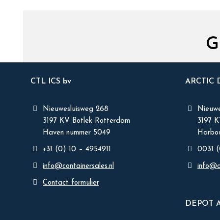
G
CTL ICS bv
ARCTIC
Nieuwesluisweg 268
Nieuwe
3197 KV Botlek Rotterdam
3197 
Haven nummer 5049
Harbou
+31 (0) 10 – 4954911
0031 (
info@containersales.nl
info@c
Contact formulier
DEPOT 