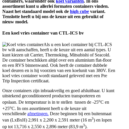
containers, waaronder ook
koel varianten
. In ons
assortiment kunt u allerlei formaten containers vinden.
Naast het standaard model ook de
high cube
variant.
Tenslotte heeft u bij ons de keuze uit een gebruikt of
nieuw model.
Een koel vries container van CTL-ICS bv
Als u een koel container bij CTL-ICS
bv wilt aanschaffen, heeft u de keuze uit een aantal types. U
kunt kiezen uit Carrier, Thermoking, Mitsubishi of Seacold.
De container beschikken altijd over een aluminium flat-floor
en een RVS binnenwand. Ook heeft de container dubbele
koel deuren en is hij voorzien van een koelunit van 380V. Een
koel vries container wordt standaard geleverd met een Pre
Trip Inspection certificaat.
Onze containers zijn inbraakveilig en goed afsluitbaar. U kunt
uitstekend geconditioneerd producten transporteren en
o
opslaan. De temperatuur is in te stellen tussen de -25
C en
o
+25
C. In ons assortiment heeft u de keuze uit
verschillende
afmetingen.
Deze beginnen bij een buitenmaat
3
van (LxBxH) 2,991 x 2,200 x 2,591 meter (16 m
) en lopen
3
op tot 13,716 x 2,550 x 2,896 meter (83,9 m
).