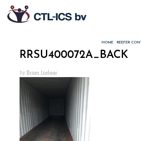
HOME
REEFER CON
RRSU400072A_BACK
by
Brian Izelaar