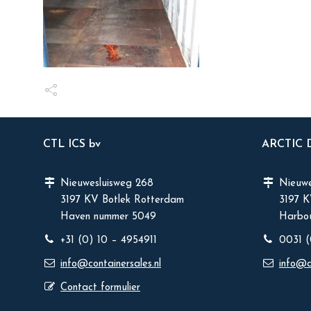
CTL ICS bv
ARCTIC
Nieuwesluisweg 268
Nieuwe
3197 KV Botlek Rotterdam
3197 
Haven nummer 5049
Harbou
+31 (0) 10 – 4954911
0031 (
info@containersales.nl
info@c
Contact formulier