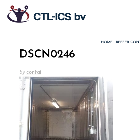
HOME
REEFER CON
DSCN0246
by
contai