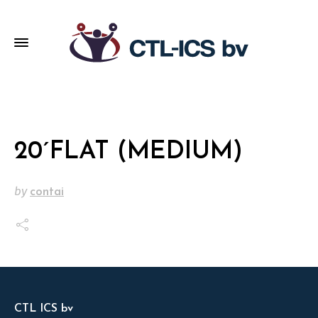
20´FLAT (MEDIUM)
by
contai
CTL ICS bv