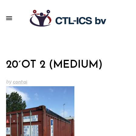
20´OT 2 (MEDIUM)
by
contai