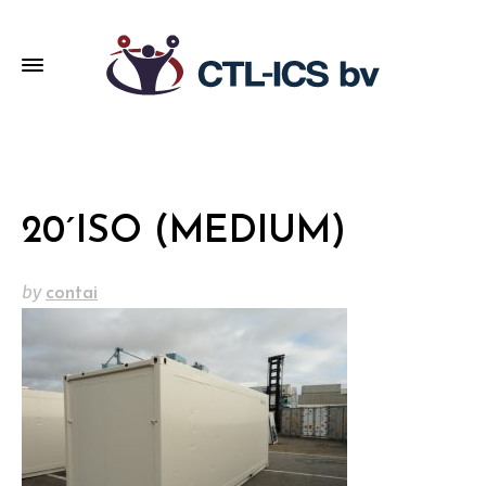
20´ISO (MEDIUM)
by
contai