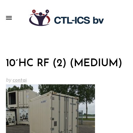
10´HC RF (2) (MEDIUM)
by
contai