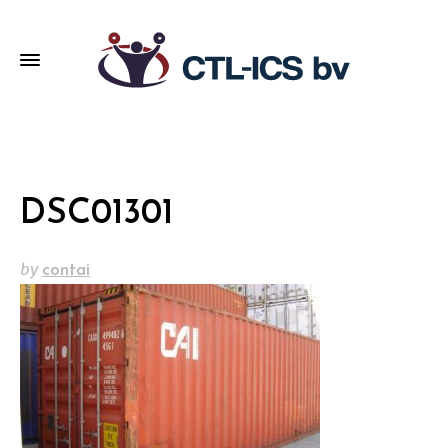
DSC01301
by
contai