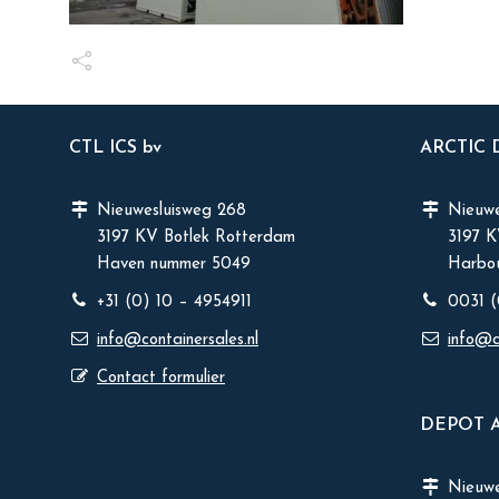
CTL ICS bv
ARCTIC
Nieuwesluisweg 268
Nieuwe
3197 KV Botlek Rotterdam
3197 
Haven nummer 5049
Harbou
+31 (0) 10 – 4954911
0031 (
info@containersales.nl
info@c
Contact formulier
DEPOT 
Nieuw