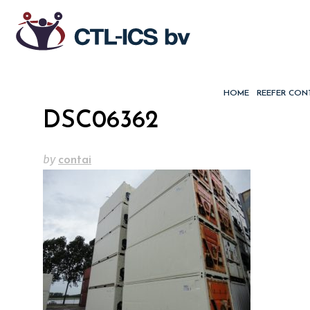
HOME
REEFER CON
DSC06362
by
contai