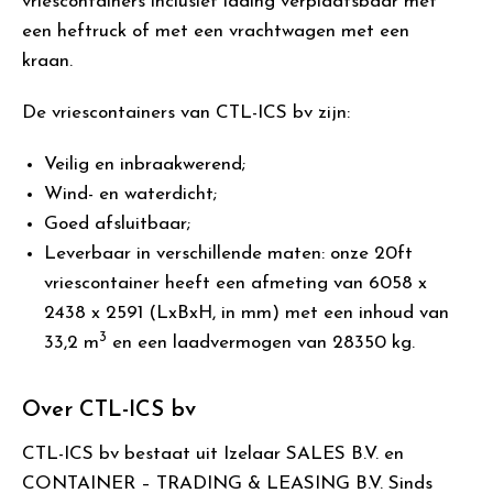
vriescontainers inclusief lading verplaatsbaar met
een heftruck of met een vrachtwagen met een
kraan.
De vriescontainers van CTL-ICS bv zijn:
Veilig en inbraakwerend;
Wind- en waterdicht;
Goed afsluitbaar;
Leverbaar in verschillende maten: onze 20ft
vriescontainer heeft een afmeting van 6058 x
2438 x 2591 (LxBxH, in mm) met een inhoud van
3
33,2 m
en een laadvermogen van 28350 kg.
Over CTL-ICS bv
CTL-ICS bv bestaat uit Izelaar SALES B.V. en
CONTAINER – TRADING & LEASING B.V. Sinds