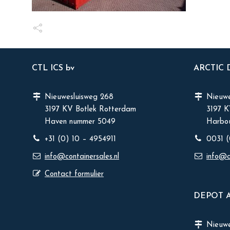
CTL ICS bv
ARCTIC
Nieuwesluisweg 268
Nieuwe
3197 KV Botlek Rotterdam
3197 
Haven nummer 5049
Harbou
+31 (0) 10 – 4954911
0031 (
info@containersales.nl
info@c
Contact formulier
DEPOT 
Nieuw