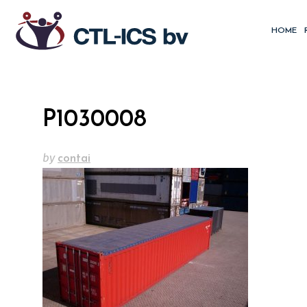
HOME
P1030008
by
contai