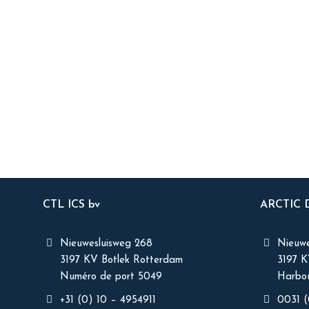
CTL ICS bv
ARCTIC
Nieuwesluisweg 268
Nieuwe
3197 KV Botlek Rotterdam
3197 
Numéro de port 5049
Harbou
+31 (0) 10 – 4954911
0031 (