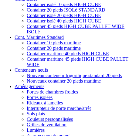
Container isolé 10 pieds HIGH CUBE
Container 20 pieds ISOLé STANDARD
Container isolé 20 pieds HIGH CUBE
Container isolé 40 pieds HIGH CUBE
Container 45 pieds HIGH CUBE PALLET WIDE
ISOLé
Cont. Maritimes Standard
Container 10 pieds maritime
Container 20 pieds maritime
Container maritime 40 pieds HIGH CUBE
Container maritime 45 pieds HIGH CUBE PALLET
WIDE
Conteneurs neufs
Nouveau conteneur frigorifique standard 20 pieds
Nouveaux container 20 pieds maritime
Aménagements
Portes de chambres froides
Portes isolées
Rideaux à lamelles
Interrupteur de porte marche/arrêt
Sols plats
Couleurs personnalisées
Grilles de ventilation
Lumières
Alarme coup de poing