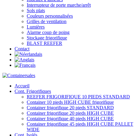
Interrupteur de porte marche/arrêt
Sols plats
Couleurs personnalisées
Grilles de ventilation
Lumières
Alarme coup de poing
Stockage frigorifique
BLAST REEFER
Contact
Accueil
Cont. Frigorifiques
REEFER FRIGORIFIQUE 10 PIEDS STANDARD
Container 10 pieds HIGH CUBE frigorifique
Container frigorifique 20 pieds STANDARD
Container frigorifique 20 pieds HIGH CUBE
Container frigorifique 40 pieds HIGH CUBE
Container frigorifique 45 pieds HIGH CUBE PALLET
WIDE
Cont. Isolés