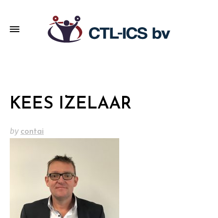
KEES IZELAAR
by
contai