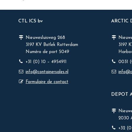
CTL ICS bv
ARCTIC
Nieuwesluisweg 268
Nieuwe
3197 KV Botlek Rotterdam
3197 
Numéro de port 5049
Harbou
+31 (0) 10 – 4954911
0031 (
info@containersales.nl
info@c
Formulaire de contact
DEPOT 
Nieuw
2030 
+32 (0