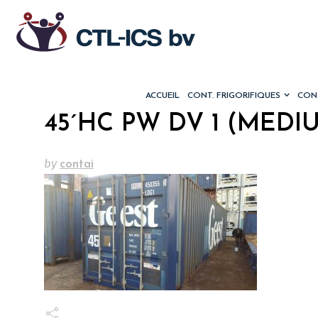
ACCUEIL
CONT. FRIGORIFIQUES
CONT
45´HC PW DV 1 (MEDI
by
contai