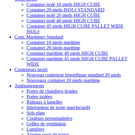
Container isolé 10 pieds HIGH CUBE
Container 20 pieds ISOLé STANDARD
Container isolé 20 pieds HIGH CUBE
Container isolé 40 pieds HIGH CUBE
Container 45 pieds HIGH CUBE PALLET WIDE
ISOLé
Cont. Maritimes Standard
Container 10 pieds maritime
Container 20 pieds maritime
Container maritime 40 pieds HIGH CUBE
Container maritime 45 pieds HIGH CUBE PALLET
WIDE
Conteneurs neufs
Nouveau conteneur frigorifique standard 20 pieds
Nouveaux container 20 pieds maritime
Aménagements
Portes de chambres froides
Portes isolées
Rideaux à lamelles
Interrupteur de porte marche/arrêt
Sols plats
Couleurs personnalisées
Grilles de ventilation
Lumières
Alarme coup de poing