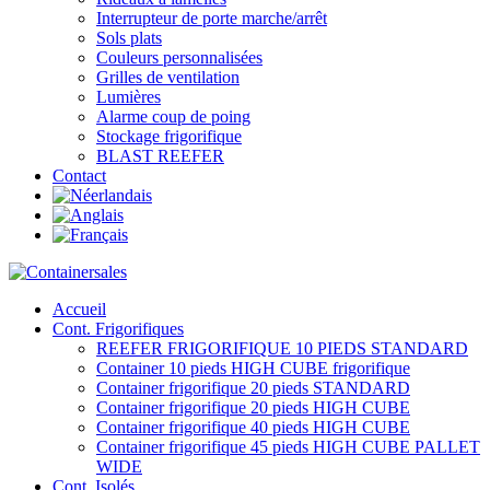
Interrupteur de porte marche/arrêt
Sols plats
Couleurs personnalisées
Grilles de ventilation
Lumières
Alarme coup de poing
Stockage frigorifique
BLAST REEFER
Contact
Accueil
Cont. Frigorifiques
REEFER FRIGORIFIQUE 10 PIEDS STANDARD
Container 10 pieds HIGH CUBE frigorifique
Container frigorifique 20 pieds STANDARD
Container frigorifique 20 pieds HIGH CUBE
Container frigorifique 40 pieds HIGH CUBE
Container frigorifique 45 pieds HIGH CUBE PALLET
WIDE
Cont. Isolés