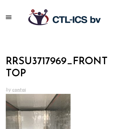
RRSU3717969_FRONT
TOP
by
contai