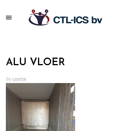
ALU VLOER
by
contai